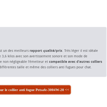
st un des meilleurs
rapport qualité/prix
. Très léger il est idéale
e 3,6 kilos avec son avertissement sonore et son mode de
ge non négligeable l’émetteur et
compatible avec d’autres colliers
ifférentes taille et même des colliers anti fugues pour chat.
sur le collier anti fugue Petsafe-3004W-20 <<