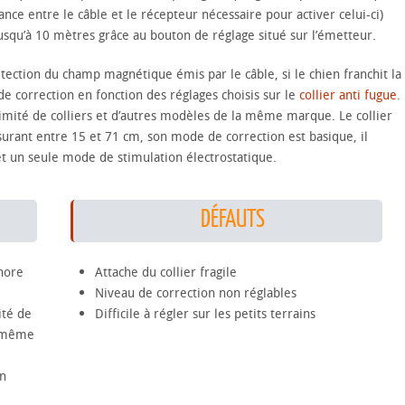
ce entre le câble et le récepteur nécessaire pour activer celui-ci)
usqu’à 10 mètres grâce au bouton de réglage situé sur l’émetteur.
ction du champ magnétique émis par le câble, si le chien franchit la
de correction en fonction des réglages choisis sur le
collier anti fugue
.
limité de colliers et d’autres modèles de la même marque. Le collier
surant entre 15 et 71 cm, son mode de correction est basique, il
et un seule mode de stimulation électrostatique.
DÉFAUTS
nore
Attache du collier fragile
Niveau de correction non réglables
ité de
Difficile à régler sur les petits terrains
 (même
on