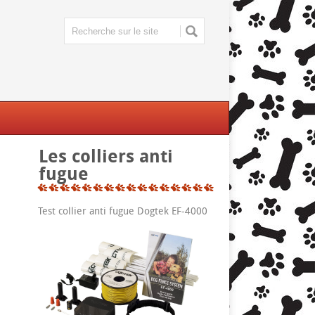
Les colliers anti
fugue
Test collier anti fugue Dogtek EF-4000