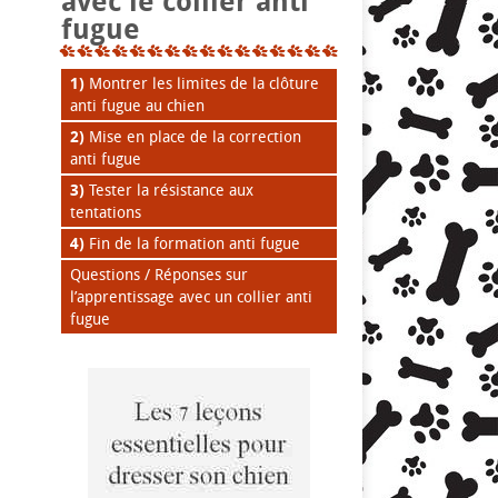
avec le collier anti
fugue
1)
Montrer les limites de la clôture
anti fugue au chien
2)
Mise en place de la correction
anti fugue
3)
Tester la résistance aux
tentations
4)
Fin de la formation anti fugue
Questions / Réponses sur
l’apprentissage avec un collier anti
fugue