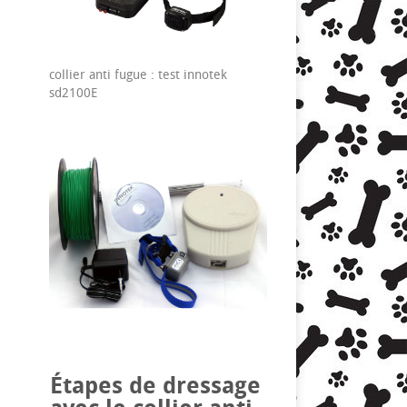
collier anti fugue : test innotek
sd2100E
Étapes de dressage